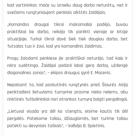
kad vartininkas mače su Izraeliu daug darbo neturėtų, net ir
svečiams rungtyniaujant penkiais aikštės žaidėjais.
„Komandos draugai tikrai maksimaliai padėjo, buvau
praktiškai be darbo, reikėjo tik parėkti vienoje ar kitoje
situacijoje. Turkai tikrai davė šiek tiek daugiau darbo, bet
futsalas tuo ir žavi, kad yra komandinis žaidimas.
Progų žaisdami penkiese jie praktiškai neturėjo, tad kaip ir
nėra sudėtinga. Žaidėjai padarė labai gerą darbą, uždengė
diagonalines zonas“, – ekipos draugus gyrė E. Macenis.
Nepaisant to, kad paskutinės rungtynės prieš Šiaurės Airiją
penktadienį lietuviams turnyrine prasme nieko nelems, abu
rinktinės futbolininkai nori atrankos turnyrą baigti pergalingai.
„Lietuvai visada yra dėl ko stengtis, eisime kautis tik dėl
pergalės. Patekome toliau, džiaugiamės, bet turime toliau
patekti su devyniais taškais“, – kalbėjo B. Spietinis.