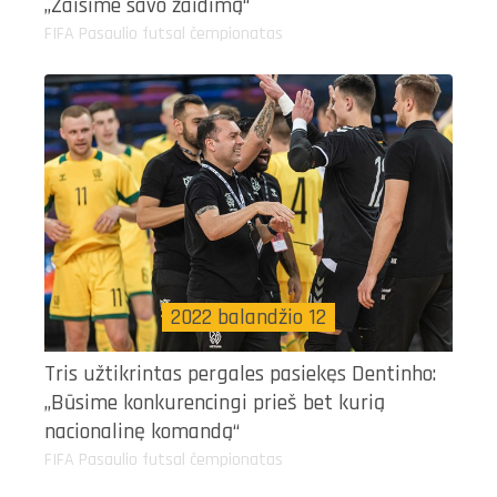
„Žaisime savo žaidimą“
FIFA Pasaulio futsal čempionatas
2022 balandžio 12
Tris užtikrintas pergales pasiekęs Dentinho:
„Būsime konkurencingi prieš bet kurią
nacionalinę komandą“
FIFA Pasaulio futsal čempionatas