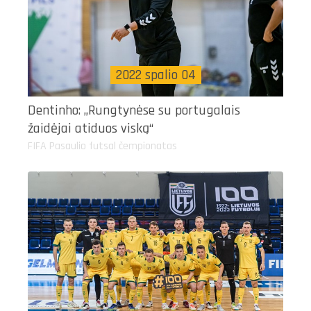
2022 spalio 04
Dentinho: „Rungtynėse su portugalais
žaidėjai atiduos viską“
FIFA Pasaulio futsal čempionatas