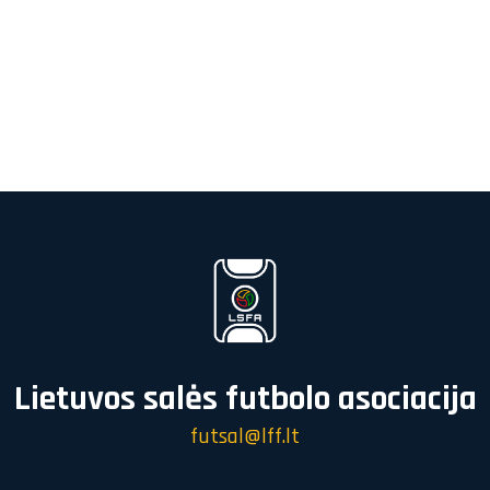
Lietuvos salės futbolo asociacija
futsal@lff.lt