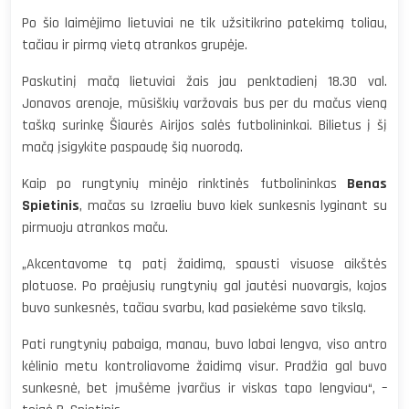
Po šio laimėjimo lietuviai ne tik užsitikrino patekimą toliau,
tačiau ir pirmą vietą atrankos grupėje.
Paskutinį mačą lietuviai žais jau penktadienį 18.30 val.
Jonavos arenoje, mūsiškių varžovais bus per du mačus vieną
tašką surinkę Šiaurės Airijos salės futbolininkai. Bilietus į šį
mačą įsigykite paspaudę šią nuorodą.
Kaip po rungtynių minėjo rinktinės futbolininkas
Benas
Spietinis
, mačas su Izraeliu buvo kiek sunkesnis lyginant su
pirmuoju atrankos maču.
„Akcentavome tą patį žaidimą, spausti visuose aikštės
plotuose. Po praėjusių rungtynių gal jautėsi nuovargis, kojos
buvo sunkesnės, tačiau svarbu, kad pasiekėme savo tikslą.
Pati rungtynių pabaiga, manau, buvo labai lengva, viso antro
kėlinio metu kontroliavome žaidimą visur. Pradžia gal buvo
sunkesnė, bet įmušėme įvarčius ir viskas tapo lengviau“, –