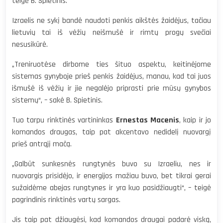
teigė B. Spietinis.
Izraelis ne sykį bandė naudoti penkis aikštės žaidėjus, tačiau
lietuvių tai iš vėžių neišmušė ir rimtų progų svečiai
nesusikūrė.
„Treniruotėse dirbome ties šituo aspektu, keitinėjome
sistemas gynyboje prieš penkis žaidėjus, manau, kad tai juos
išmušė iš vėžių ir jie negalėjo priprasti prie mūsų gynybos
sistemų“, – sakė B. Spietinis.
Tuo tarpu rinktinės vartininkas
Ernestas Macenis
, kaip ir jo
komandos draugas, taip pat akcentavo nedidelį nuovargį
prieš antrąjį mačą.
„Galbūt sunkesnės rungtynės buvo su Izraeliu, nes ir
nuovargis prisidėjo, ir energijos mažiau buvo, bet tikrai gerai
sužaidėme abejas rungtynes ir yra kuo pasidžiaugti“, – teigė
pagrindinis rinktinės vartų sargas.
Jis taip pat džiaugėsi, kad komandos draugai padarė viską,