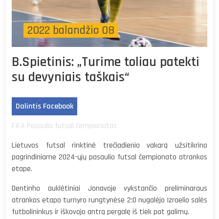
2022 balandžio 08
B.Spietinis: „Turime toliau patekti
su devyniais taškais“
Dalintis Facebook
FIFA Pasaulio futsal čempionatas
Lietuvos futsal rinktinė trečiadienio vakarą užsitikrino
pagrindiniame 2024-ųjų pasaulio futsal čempionato atrankos
etape.
Dentinho auklėtiniai Jonavoje vykstančio preliminaraus
atrankos etapo turnyro rungtynėse 2:0 nugalėjo Izraelio salės
futbolininkus ir iškovojo antrą pergalę iš tiek pat galimų.