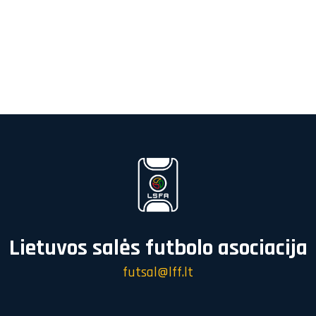
Lietuvos salės futbolo asociacija
futsal@lff.lt