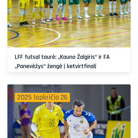
LFF futsal taurė: „Kauno Žalgiris“ ir FA
„Panevėžys“ žengė į ketvirtfinalį
2025 lapkričio 26