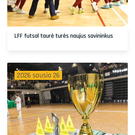
LFF futsal taurė turės naujus savininkus
2026 sausio 26