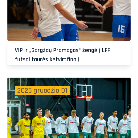
VIP ir „Gargždų Pramogos“ žengė į LFF
futsal taurės ketvirtfinalį
2025 gruodžio 01