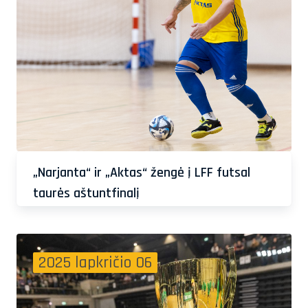
„Narjanta“ ir „Aktas“ žengė į LFF futsal
taurės aštuntfinalį
2025 lapkričio 06