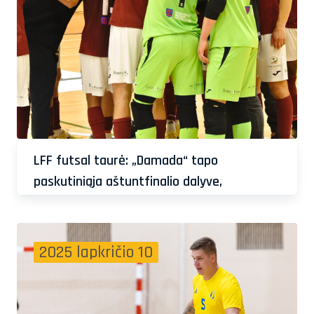
LFF futsal taurė: „Damada“ tapo
paskutiniąja aštuntfinalio dalyve,
„Bruklinas“ atsidūrė per žingsnį nuo finalo
ketverto
2025 lapkričio 10