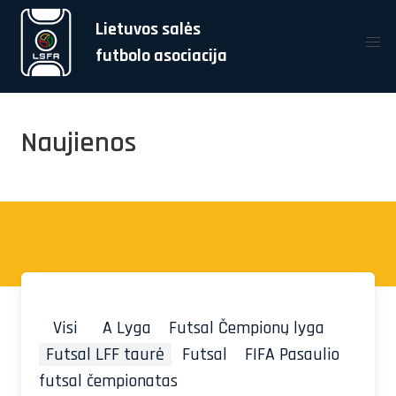
Lietuvos salės
futbolo asociacija
Naujienos
Visi
A Lyga
Futsal Čempionų lyga
Futsal LFF taurė
Futsal
FIFA Pasaulio
futsal čempionatas