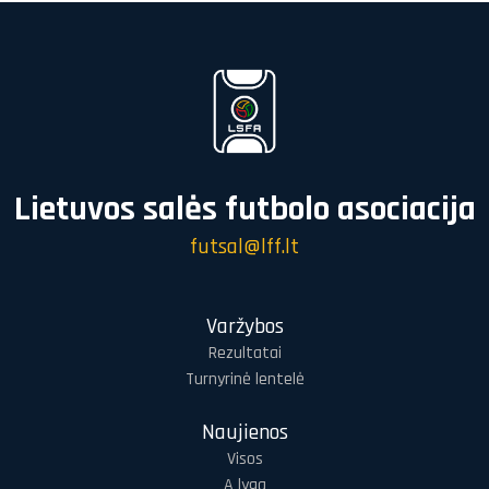
Lietuvos salės futbolo asociacija
futsal@lff.lt
Varžybos
Rezultatai
Turnyrinė lentelė
Naujienos
Visos
A lyga