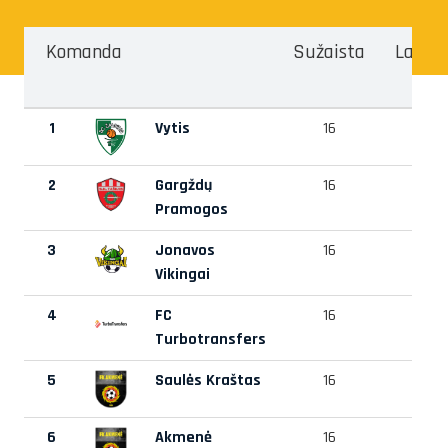
Komanda
Sužaista
Laimė
1
Vytis
16
14
2
Gargždų
16
10
Pramogos
3
Jonavos
16
9
Vikingai
4
FC
16
7
Turbotransfers
5
Saulės Kraštas
16
7
6
Akmenė
16
7