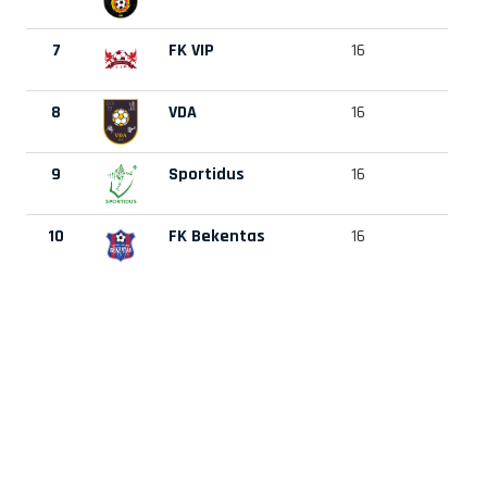
7
FK VIP
16
6
8
VDA
16
4
9
Sportidus
16
4
10
FK Bekentas
16
3