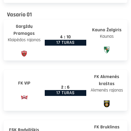
Vasario 01
Gargždų
Kauno Žalgiris
Pramogos
Kaunas
4
:
10
Klaipėdos rajonas
17 TURAS
FK Akmenės
FK VIP
kraštas
2
:
6
Akmenės rajonas
17 TURAS
FK Bruklinas
FSK Radviliškis