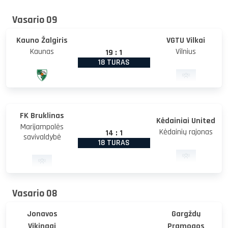
Vasario 09
Kauno Žalgiris
VGTU Vilkai
Kaunas
Vilnius
19
:
1
18 TURAS
FK Bruklinas
Kėdainiai United
Marijampolės
Kėdainių rajonas
14
:
1
savivaldybė
18 TURAS
Vasario 08
Jonavos
Gargždų
Vikingai
Pramogos