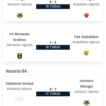
6
:
2
Jonavos rajonas
Klaipėdos rajonas
18 TURAS
FK Akmenės
FSK Radviliškis
kraštas
Radviliškio rajonas
7
:
4
Akmenės rajonas
18 TURAS
Vasario 04
Jonavos
Kėdainiai United
Vikingai
Kėdainių rajonas
0
:
7
Jonavos rajonas
17 TURAS