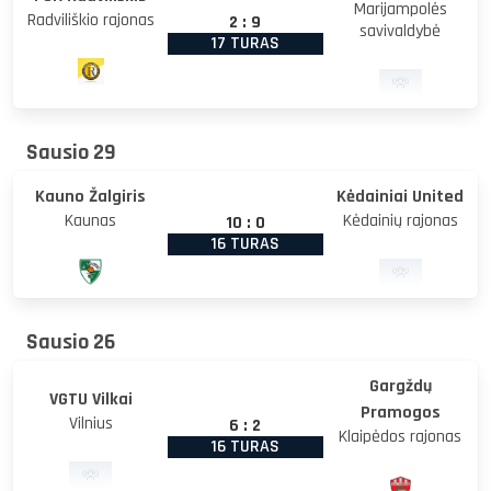
Marijampolės
Radviliškio rajonas
2
:
9
savivaldybė
17 TURAS
Sausio 29
Kauno Žalgiris
Kėdainiai United
Kaunas
Kėdainių rajonas
10
:
0
16 TURAS
Sausio 26
Gargždų
VGTU Vilkai
Pramogos
Vilnius
6
:
2
Klaipėdos rajonas
16 TURAS